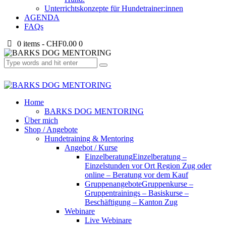
Unterrichtskonzepte für Hundetrainer:innen
AGENDA
FAQs
0 items
-
CHF0.00
0
Home
BARKS DOG MENTORING
Über mich
Shop / Angebote
Hundetraining & Mentoring
Angebot / Kurse
Einzelberatung
Einzelberatung –
Einzelstunden vor Ort Region Zug oder
online – Beratung vor dem Kauf
Gruppenangebote
Gruppenkurse –
Gruppentrainings – Basiskurse –
Beschäftigung – Kanton Zug
Webinare
Live Webinare