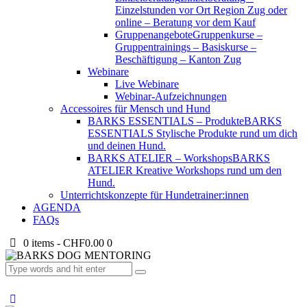
Einzelstunden vor Ort Region Zug oder
online – Beratung vor dem Kauf
Gruppenangebote
Gruppenkurse –
Gruppentrainings – Basiskurse –
Beschäftigung – Kanton Zug
Webinare
Live Webinare
Webinar-Aufzeichnungen
Accessoires für Mensch und Hund
BARKS ESSENTIALS – Produkte
BARKS
ESSENTIALS Stylische Produkte rund um dich
und deinen Hund.
BARKS ATELIER – Workshops
BARKS
ATELIER Kreative Workshops rund um den
Hund.
Unterrichtskonzepte für Hundetrainer:innen
AGENDA
FAQs
0 items
-
CHF0.00
0