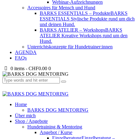
Webinar-Aufzeichnungen
Accessoires für Mensch und Hund
BARKS ESSENTIALS – Produkte
BARKS
ESSENTIALS Stylische Produkte rund um dich
und deinen Hund.
BARKS ATELIER – Workshops
BARKS
ATELIER Kreative Workshops rund um den
Hund.
Unterrichtskonzepte für Hundetrainer:innen
AGENDA
FAQs
0 items
-
CHF0.00
0
Home
BARKS DOG MENTORING
Über mich
Shop / Angebote
Hundetraining & Mentoring
Angebot / Kurse
Einzelberatung
Einzelberatung –