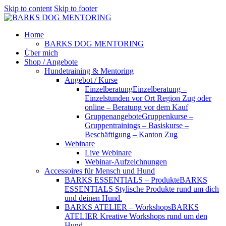
Skip to content
Skip to footer
Home
BARKS DOG MENTORING
Über mich
Shop / Angebote
Hundetraining & Mentoring
Angebot / Kurse
Einzelberatung
Einzelberatung –
Einzelstunden vor Ort Region Zug oder
online – Beratung vor dem Kauf
Gruppenangebote
Gruppenkurse –
Gruppentrainings – Basiskurse –
Beschäftigung – Kanton Zug
Webinare
Live Webinare
Webinar-Aufzeichnungen
Accessoires für Mensch und Hund
BARKS ESSENTIALS – Produkte
BARKS
ESSENTIALS Stylische Produkte rund um dich
und deinen Hund.
BARKS ATELIER – Workshops
BARKS
ATELIER Kreative Workshops rund um den
Hund.