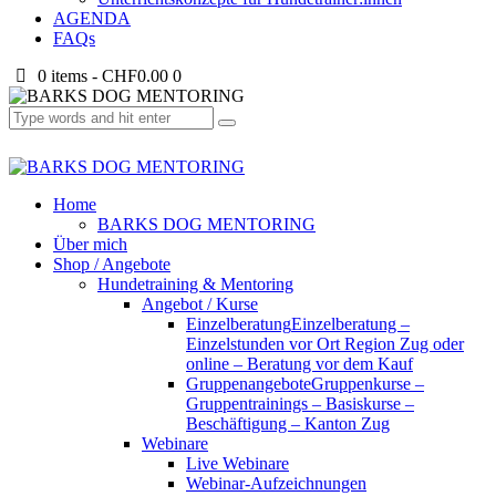
AGENDA
FAQs
0 items
-
CHF0.00
0
Home
BARKS DOG MENTORING
Über mich
Shop / Angebote
Hundetraining & Mentoring
Angebot / Kurse
Einzelberatung
Einzelberatung –
Einzelstunden vor Ort Region Zug oder
online – Beratung vor dem Kauf
Gruppenangebote
Gruppenkurse –
Gruppentrainings – Basiskurse –
Beschäftigung – Kanton Zug
Webinare
Live Webinare
Webinar-Aufzeichnungen