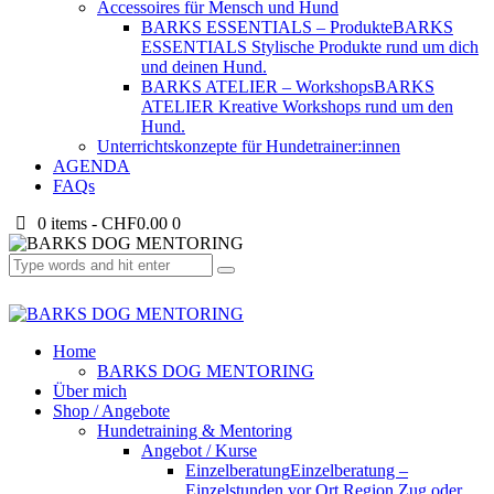
Accessoires für Mensch und Hund
BARKS ESSENTIALS – Produkte
BARKS
ESSENTIALS Stylische Produkte rund um dich
und deinen Hund.
BARKS ATELIER – Workshops
BARKS
ATELIER Kreative Workshops rund um den
Hund.
Unterrichtskonzepte für Hundetrainer:innen
AGENDA
FAQs
0 items
-
CHF0.00
0
Home
BARKS DOG MENTORING
Über mich
Shop / Angebote
Hundetraining & Mentoring
Angebot / Kurse
Einzelberatung
Einzelberatung –
Einzelstunden vor Ort Region Zug oder