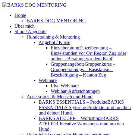
Home
BARKS DOG MENTORING
Über mich
Shop / Angebote
Hundetraining & Mentoring
Angebot / Kurse
Einzelberatung
Einzelberatung –
Einzelstunden vor Ort Region Zug oder
online – Beratung vor dem Kauf
Gruppenangebote
Gruppenkurse –
Gruppentrainings – Basiskurse –
Beschäftigung – Kanton Zug
Webinare
Live Webinare
Webinar-Aufzeichnungen
Accessoires für Mensch und Hund
BARKS ESSENTIALS – Produkte
BARKS
ESSENTIALS Stylische Produkte rund um dich
und deinen Hund.
BARKS ATELIER – Workshops
BARKS
ATELIER Kreative Workshops rund um den
Hund.
Unterrichtskonzepte für Hundetrainer:innen