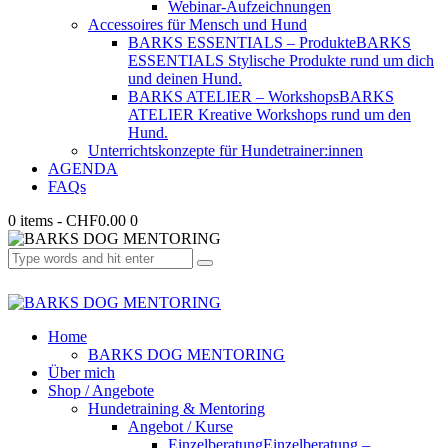
Webinar-Aufzeichnungen
Accessoires für Mensch und Hund
BARKS ESSENTIALS – Produkte
BARKS
ESSENTIALS Stylische Produkte rund um dich
und deinen Hund.
BARKS ATELIER – Workshops
BARKS
ATELIER Kreative Workshops rund um den
Hund.
Unterrichtskonzepte für Hundetrainer:innen
AGENDA
FAQs
0 items
-
CHF0.00
0
Home
BARKS DOG MENTORING
Über mich
Shop / Angebote
Hundetraining & Mentoring
Angebot / Kurse
Einzelberatung
Einzelberatung –