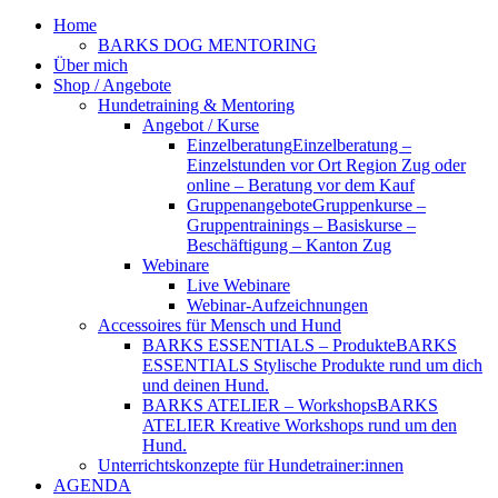
Home
BARKS DOG MENTORING
Über mich
Shop / Angebote
Hundetraining & Mentoring
Angebot / Kurse
Einzelberatung
Einzelberatung –
Einzelstunden vor Ort Region Zug oder
online – Beratung vor dem Kauf
Gruppenangebote
Gruppenkurse –
Gruppentrainings – Basiskurse –
Beschäftigung – Kanton Zug
Webinare
Live Webinare
Webinar-Aufzeichnungen
Accessoires für Mensch und Hund
BARKS ESSENTIALS – Produkte
BARKS
ESSENTIALS Stylische Produkte rund um dich
und deinen Hund.
BARKS ATELIER – Workshops
BARKS
ATELIER Kreative Workshops rund um den
Hund.
Unterrichtskonzepte für Hundetrainer:innen
AGENDA