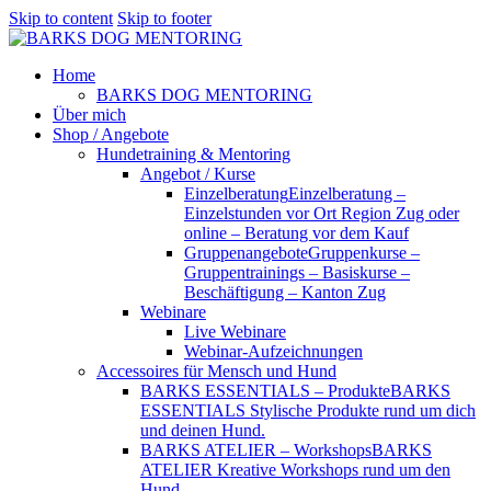
Skip to content
Skip to footer
Home
BARKS DOG MENTORING
Über mich
Shop / Angebote
Hundetraining & Mentoring
Angebot / Kurse
Einzelberatung
Einzelberatung –
Einzelstunden vor Ort Region Zug oder
online – Beratung vor dem Kauf
Gruppenangebote
Gruppenkurse –
Gruppentrainings – Basiskurse –
Beschäftigung – Kanton Zug
Webinare
Live Webinare
Webinar-Aufzeichnungen
Accessoires für Mensch und Hund
BARKS ESSENTIALS – Produkte
BARKS
ESSENTIALS Stylische Produkte rund um dich
und deinen Hund.
BARKS ATELIER – Workshops
BARKS
ATELIER Kreative Workshops rund um den
Hund.