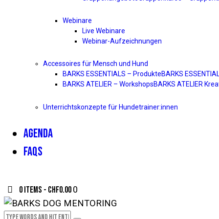
Webinare
Live Webinare
Webinar-Aufzeichnungen
Accessoires für Mensch und Hund
BARKS ESSENTIALS – Produkte
BARKS ESSENTIALS 
BARKS ATELIER – Workshops
BARKS ATELIER Kreat
Unterrichtskonzepte für Hundetrainer:innen
AGENDA
FAQS
0 items
-
CHF0.00
0