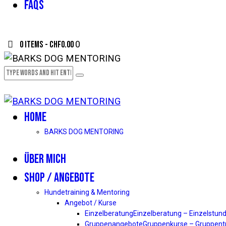
FAQS
0 items
-
CHF0.00
0
HOME
BARKS DOG MENTORING
ÜBER MICH
SHOP / ANGEBOTE
Hundetraining & Mentoring
Angebot / Kurse
Einzelberatung
Einzelberatung – Einzelstund
Gruppenangebote
Gruppenkurse – Gruppentr