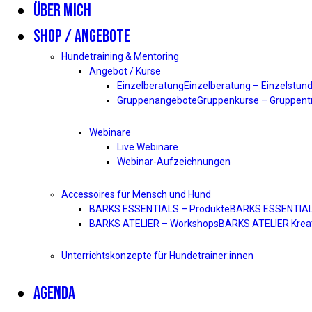
ÜBER MICH
SHOP / ANGEBOTE
Hundetraining & Mentoring
Angebot / Kurse
Einzelberatung
Einzelberatung – Einzelstund
Gruppenangebote
Gruppenkurse – Gruppentr
Webinare
Live Webinare
Webinar-Aufzeichnungen
Accessoires für Mensch und Hund
BARKS ESSENTIALS – Produkte
BARKS ESSENTIALS 
BARKS ATELIER – Workshops
BARKS ATELIER Kreat
Unterrichtskonzepte für Hundetrainer:innen
AGENDA